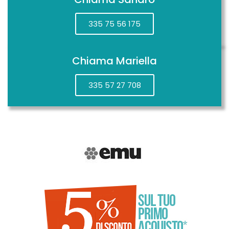
335 75 56 175
Chiama Mariella
335 57 27 708