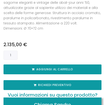
sagome eleganti e vintage delle abat-jour anni ’50,
attualizzate grazie al sapiente utilizzo dei materiali e alla
scelta delle forme generose. Struttura in acciaio cromato,
paralume in policarbonato, rivestimento paralume in
tessuto stampato. Alimentazione a 220 volt.
Dimensioni: Ø 70×72 cm
2.135,00
€
AGGIUNGI AL CARRELLO
RICHIEDI PREVENTIVO
Vuoi informazioni su questo prodotto?
Chiama Sandro