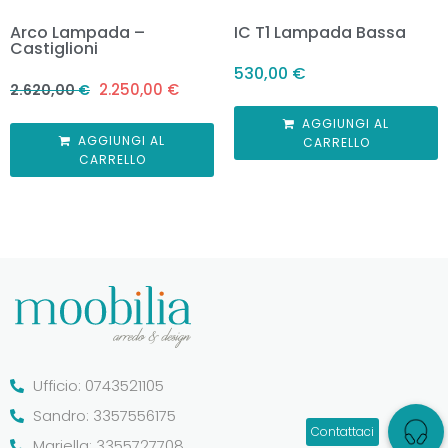
Arco Lampada –
IC T1 Lampada Bassa
Castiglioni
530,00
€
2.250,00
€
2.620,00
€
AGGIUNGI AL
AGGIUNGI AL
CARRELLO
CARRELLO
Ufficio: 0743521105
Sandro: 3357556175
Mariella: 3355727708