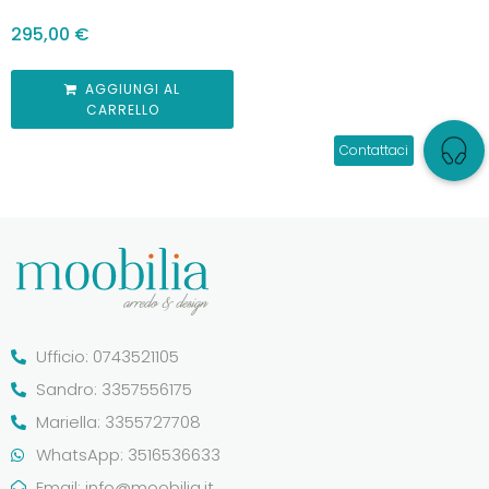
295,00
€
AGGIUNGI AL
CARRELLO
Ufficio: 0743521105
Sandro: 3357556175
Mariella: 3355727708
WhatsApp: 3516536633
Email:
info@moobilia.it