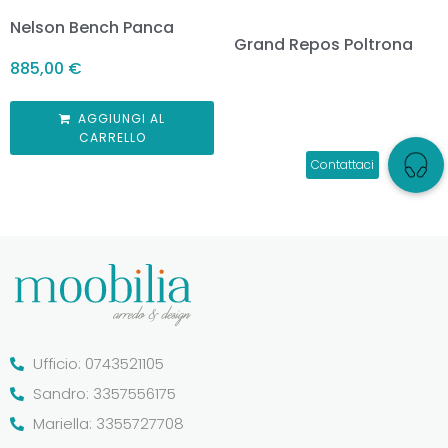
Nelson Bench Panca
Grand Repos Poltrona
885,00
€
AGGIUNGI AL
CARRELLO
Ufficio: 0743521105
Sandro: 3357556175
Mariella: 3355727708