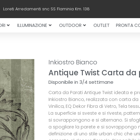
Loreti Arredamenti snc SS Flaminia Km. 138
RI
ILLUMINAZIONE
OUTDOOR
OUTLET
PRONTA C
Inkiostro Bianco
Antique Twist Carta da 
Disponibile in 3/4 settimane
Carta da Parati Antique Twist ideata e p
Inkiostro Bianco, realizzata con carta da
Vinilica, EQ Dekor Fibra di Vetro, Tela tess
La superficie si sveste e si riveste, pattern
si sovrappongono e si alternano. Si sfogl
a spogliare la parete e si sovrappongo n
definizione di uno stile urban chic che uni