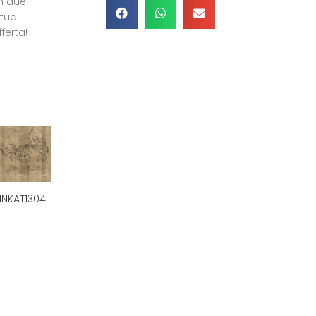
in due
 tua
ferta!
INKAT1304