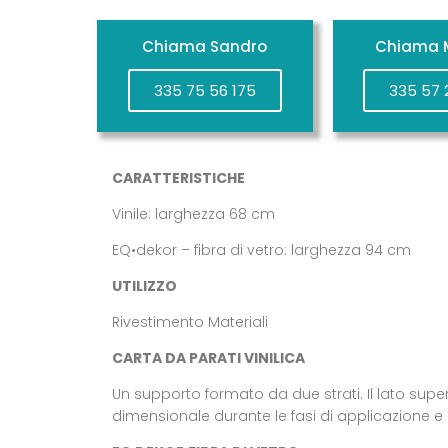
Chiama Sandro
Chiama M
335 75 56 175
335 57 
CARATTERISTICHE
Vinile: larghezza 68 cm
EQ•dekor – fibra di vetro: larghezza 94 cm
UTILIZZO
Rivestimento Materiali
CARTA DA PARATI VINILICA
Un supporto formato da due strati. Il lato superi
dimensionale durante le fasi di applicazione e