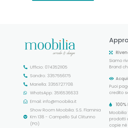
Appro
Riven
Siamo rive
Ufficio: 0743521105
Brand che
Sandro: 3357556175
Acqui
Mariella: 3355727708
Puoi pag
WhatsApp: 3516536633
credito 
Email:
info@moobilia.it
100% 
Show Room Moobilia: S.S. Flaminia
Moobilia
Km 138 - Campello Sul Clitunno
prodotti 
(PG)
copie né 