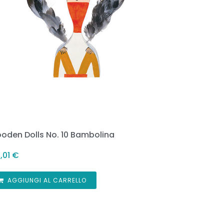
oden Dolls No. 10 Bambolina
,01
€
AGGIUNGI AL CARRELLO