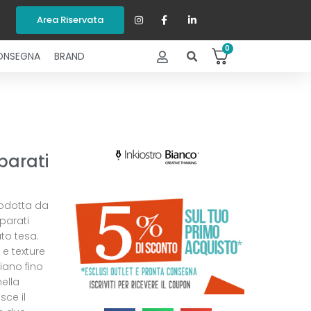
Area Riservata
0
ONSEGNA
BRAND
parati
rodotta da
 parati
uto tesa.
 e texture
iano fino
ella
sce il