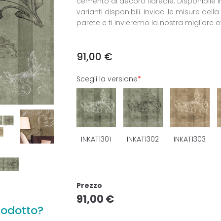
cemento al decoro floreale. Disponibile 
varianti disponibili. Inviaci le misure della
parete e ti invieremo la nostra migliore of
91,00
€
Scegli la versione
*
INKAT1301
INKAT1302
INKAT1303
Prezzo
91,00
€
rodotto?