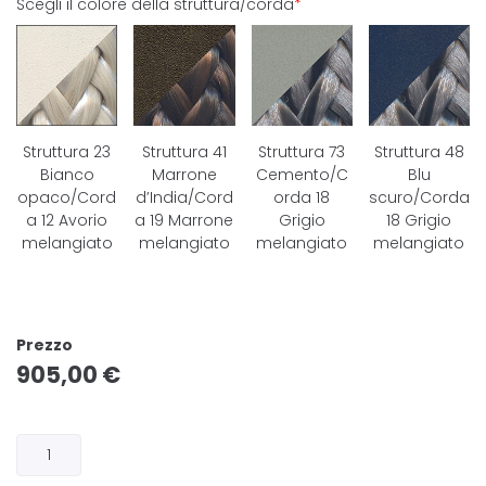
Scegli il colore della struttura/corda
*
Struttura 23
Struttura 41
Struttura 73
Struttura 48
Bianco
Marrone
Cemento/C
Blu
opaco/Cord
d’India/Cord
orda 18
scuro/Corda
a 12 Avorio
a 19 Marrone
Grigio
18 Grigio
melangiato
melangiato
melangiato
melangiato
Prezzo
905,00
€