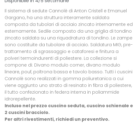
Disponibile in 4/5 settimane
Il sistema di sedute Cannolè di Anton Cristell e Emanuel
Gargano, ha una struttura interamente saldata
composta da tubolari di acciaio zincato internamente ed
esternamente. Sedile composto da una griglia di tondino
zincato saldata su una riquadratura di tondino. Le zampe
sono costituite da tubolare di acciaio. Saldatura MIG, pre-
trattamento di sgrassaggio e cataforesi e finitura a
polveri termoindurenti di poliestere. La collezione si
compone di: Divano modulo corner, divano modulo
lineare, pouf, poltrona bassa e tavolo basso. Tutti i cuscini
Cannolè sono realizzati in gomma poliuretanica a cui
viene aggiunto uno strato di resinato in fibra di poliestere,
il tutto confezionato in federa interna in poliammide
idrorepellente.
Incluso nel prezzo cuscino seduta, cuscino schienale e
2 cuscini bracciolo.
Per altri rivestimenti, richiedi un preventivo.