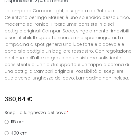
Disponibile in 3/4 settimane
La lampada Campari Light, disegnata da Raffaele
Celentano per Ingo Maurer, è uno splendido pezzo unico,
moderno ed ironico. Il ‘paralume’ consiste in dieci
bottiglie originali Campari Soda, singolarmente rimovibili
e sositituibili. Il supporto ricorda uno spremiagrumi. La
lampadina a spot genera una luce forte e piacevole e
dona alle bottiglie un bagliore rossastro. Con regolazione
continua dell’altezza grazie ad un sistema sofisticato
consistente di un filo di supporto e un tappo a corona di
una bottiglia Campari originale. Possibilità di scegliere
due diverse lunghezze del cavo. Lampadina non inclusa.
380,64
€
Scegli la lunghezza del cavo
*
115 cm
400 cm