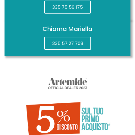
335 75 56 175
Chiama Mariella
335 57 27 708