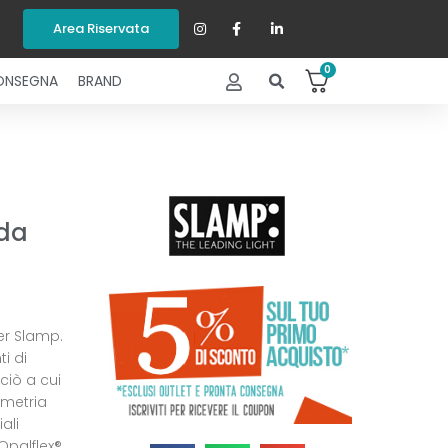
Area Riservata
0
ONSEGNA
BRAND
da
er Slamp.
i di
iò a cui
ometria
ali
’Opalflex®.