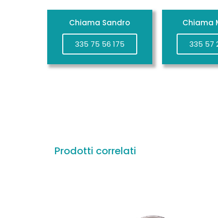
Chiama Sandro
Chiama M
335 75 56 175
335 57 
Prodotti correlati