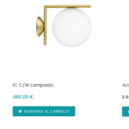
IC C/W Lampada
Ar
480,00
€
2.
AGGIUNGI AL CARRELLO