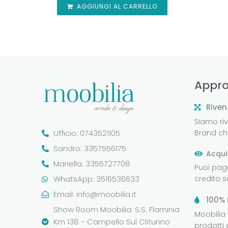
AGGIUNGI AL CARRELLO
Appro
Riven
Siamo rive
Ufficio: 0743521105
Brand che
Sandro: 3357556175
Acqui
Mariella: 3355727708
Puoi pag
WhatsApp: 3516536633
credito 
Email:
info@moobilia.it
100% 
Show Room Moobilia: S.S. Flaminia
Moobilia
Km 138 - Campello Sul Clitunno
prodotti 