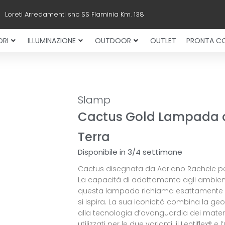
Loreti Arredamenti snc SS Flaminia Km. 138
RI
ILLUMINAZIONE
OUTDOOR
OUTLET
PRONTA C
Slamp
Cactus Gold Lampada 
Terra
Disponibile in 3/4 settimane
Cactus disegnata da Adriano Rachele p
La capacità di adattamento agli ambient
questa lampada richiama esattamente c
si ispira. La sua iconicità combina la ge
alla tecnologia d’avanguardia dei materi
utilizzati per le due varianti: il Lentiflex® e l