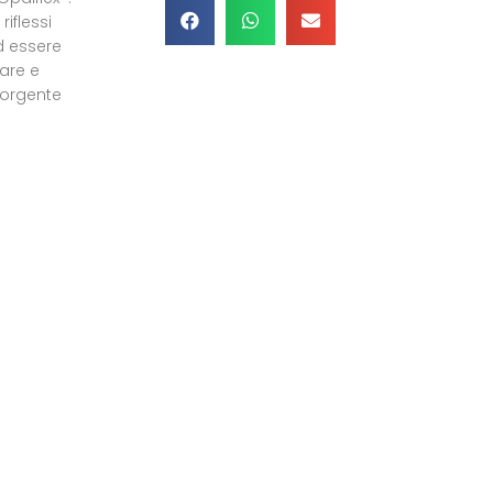
riflessi
d essere
are e
 Sorgente