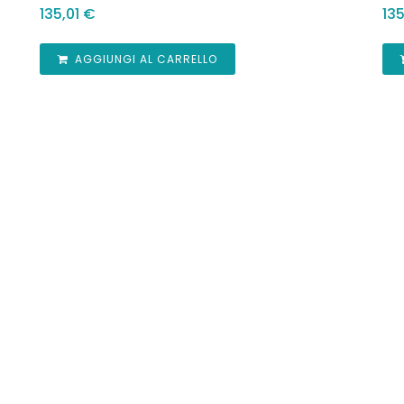
135,01
€
135
AGGIUNGI AL CARRELLO