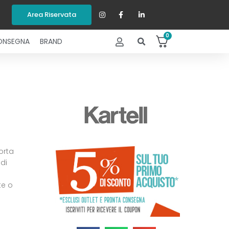
Area Riservata
0
ONSEGNA
BRAND
orta
di
te o