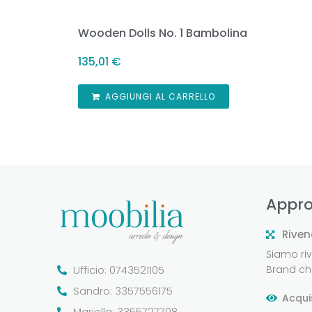
Wooden Dolls No. 1 Bambolina
135,01
€
AGGIUNGI AL CARRELLO
Appro
Riven
Siamo rive
Ufficio: 0743521105
Brand che
Sandro: 3357556175
Acqui
Mariella: 3355727708