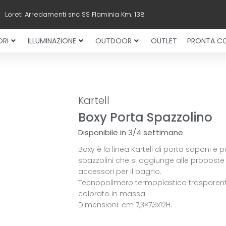
Loreti Arredamenti snc SS Flaminia Km. 138
RI
ILLUMINAZIONE
OUTDOOR
OUTLET
PRONTA C
Kartell
Boxy Porta Spazzolino
Disponibile in 3/4 settimane
Boxy è la linea Kartell di porta saponi e p
spazzolini che si aggiunge alle proposte 
accessori per il bagno.
Tecnopolimero termoplastico trasparen
colorato in massa.
Dimensioni: cm 7,3×7,3x12H.