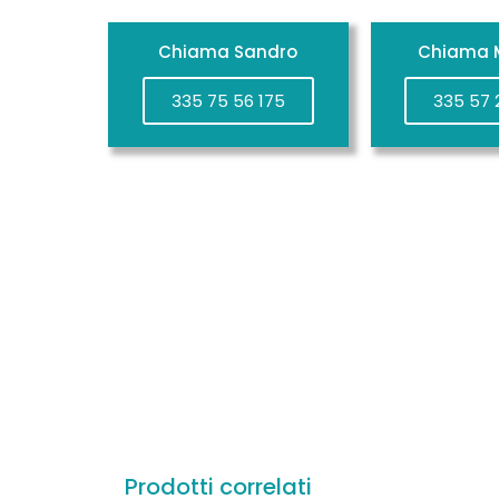
Chiama Sandro
Chiama M
335 75 56 175
335 57 
Prodotti correlati