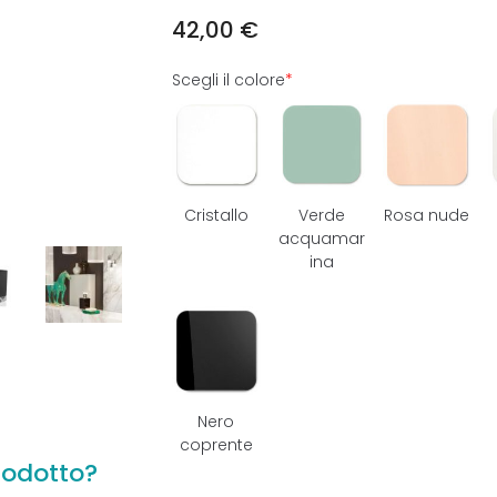
42,00
€
Scegli il colore
*
Cristallo
Verde
Rosa nude
acquamar
ina
Nero
coprente
rodotto?