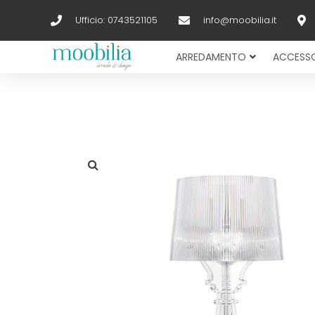
Ufficio: 0743521105
info@moobilia.it
ARREDAMENTO
ACCESSO