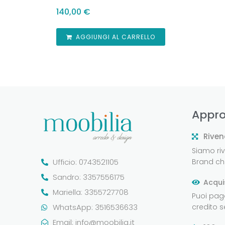
140,00
€
AGGIUNGI AL CARRELLO
Appro
Riven
Siamo rive
Ufficio: 0743521105
Brand che
Sandro: 3357556175
Acqui
Mariella: 3355727708
Puoi pag
WhatsApp: 3516536633
credito 
Email:
info@moobilia.it