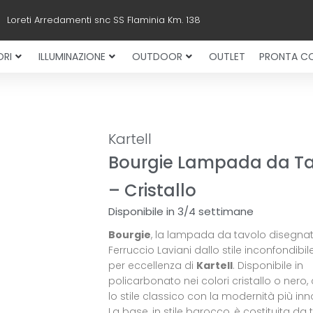
Loreti Arredamenti snc SS Flaminia Km. 138
RI
ILLUMINAZIONE
OUTDOOR
OUTLET
PRONTA C
Kartell
Bourgie Lampada da T
– Cristallo
Disponibile in 3/4 settimane
Bourgie
, la lampada da tavolo disegna
Ferruccio Laviani dallo stile inconfondibil
per eccellenza di
Kartell
. Disponibile in
policarbonato nei colori cristallo o nero
lo stile classico con la modernità più inn
La base, in stile barocco, è costituita da t