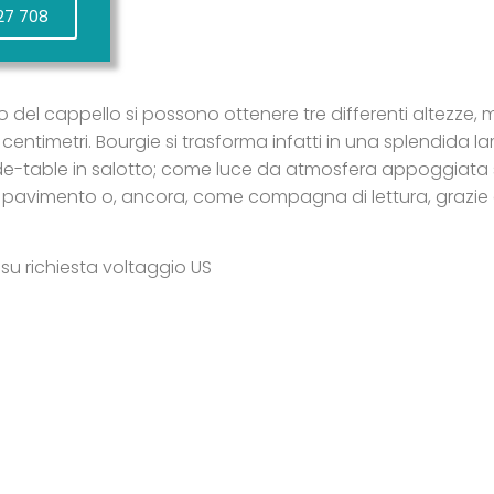
27 708
 del cappello si possono ottenere tre differenti altezze,
 78 centimetri. Bourgie si trasforma infatti in una splendid
 side-table in salotto; come luce da atmosfera appoggiat
pavimento o, ancora, come compagna di lettura, grazie alla
 su richiesta voltaggio US