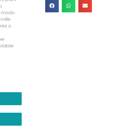
o
in modo
mille
ente o
mer
olabile