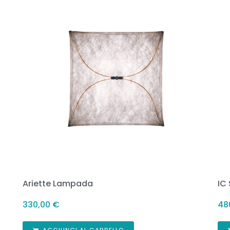
Ariette Lampada
IC
330,00
€
48