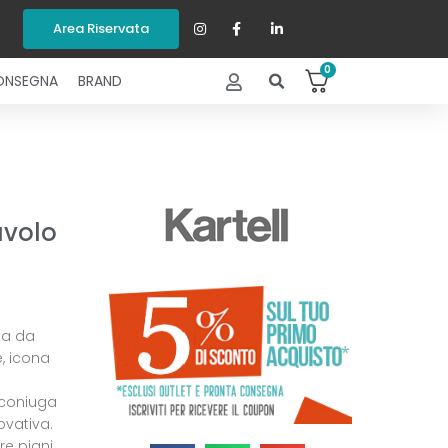
Area Riservata
0
ONSEGNA
BRAND
avolo
ta da
e, icona
, coniuga
ovativa.
re piani