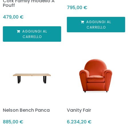
Cork Family modello A
Pouff
795,00
€
479,00
€
AGGIUNGI AL
CARRELLO
AGGIUNGI AL
CARRELLO
Nelson Bench Panca
Vanity Fair
885,00
€
6.234,20
€