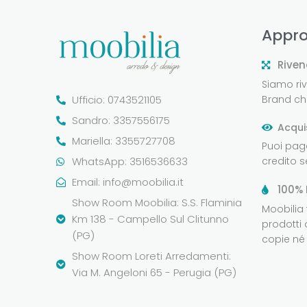
Appro
Riven
Siamo rive
Ufficio: 0743521105
Brand che
Sandro: 3357556175
Acqui
Mariella: 3355727708
Puoi pag
WhatsApp: 3516536633
credito 
Email:
info@moobilia.it
100% 
Show Room Moobilia: S.S. Flaminia
Moobilia
Km 138 - Campello Sul Clitunno
prodotti 
(PG)
copie né 
Show Room Loreti Arredamenti:
Via M. Angeloni 65 - Perugia (PG)