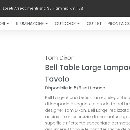
Loreti Arredamenti snc SS Flaminia Km. 138
RI
ILLUMINAZIONE
OUTDOOR
OUTLET
PRONTA C
Tom Dixon
Bell Table Large Lamp
Tavolo
Disponibile in 5/6 settimane
Bell Large è una bellissima ed elegante c
di lampade disegnate e prodotte dal br
designer Tom Dixon. Bell Large, realizzata
acciaio, è un esercizio di minimalismo, c
superficie riflettente specchiata permette
assumere il tono e le caratteristiche del