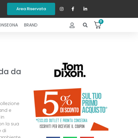
Area Riservata
0
ONSEGNA
BRAND
ada da
ollezione
and e
 in
on la sua
 di
l’ambiente