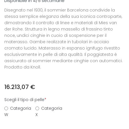
Disponibile in 4/5 settimane
Disegnato nel 1930, il sommier Barcelona condivide la
stessa semplice eleganza della sua iconica controparte,
dimostrando il controllo di linee e materiali di Mies van
der Rohe. Struttura in legno massello di frassino tinto
noce, undici cinghie in cuoio di sospensione per il
materasso. Gambe realizzate in tubolari in acciaio
cromato lucido. Materasso in espanso ignifugo rivestito
esclusivamente in pelle di alta qualità. Il poggiatesta è
assicurato al sommier mediante cinghie con automatici.
Prodotto da Knoll.
16.213,07
€
Scegli il tipo di pelle
*
Categoria
Categoria
W
X