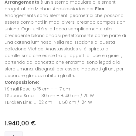
Arrangements
è un sistema modulare di elementi
progettati da Michael Anastassiades per
Flos
.
Arrangements sono elementi geometrici che possono
essere combinati in modi diversi creando composizioni
uniche. Ogni unità si attacca semplicemente alla
precedente bilanciandosi perfettamente come parte di
una catena luminosa. Nella realizzazione di questa
collezione Michael Anastassiades si è ispirato al
parallelismo che esiste tra gli oggetti di luce e i gioielli,
partendo dal concetto che entrambi sono legati alla
sfera umana: disegnati per essere indossati gli uni, per
decorare gli spazi abitati gli altri.
Composizione:
1 Small Rose: ø 15 cm – H. 7 cm
1 Square Small: L. 30 cm – H. 40 cm / 20 W
1 Broken Line: L. 102 cm – H. 50 cm / 24 W
1.940,00
€