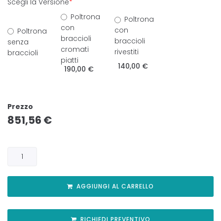
Scegli la Versione
*
Poltrona
Poltrona
con
con
Poltrona
braccioli
braccioli
senza
cromati
rivestiti
braccioli
piatti
140,00 €
190,00 €
Prezzo
851,56
€
AGGIUNGI AL CARRELLO
RICHIEDI PREVENTIVO