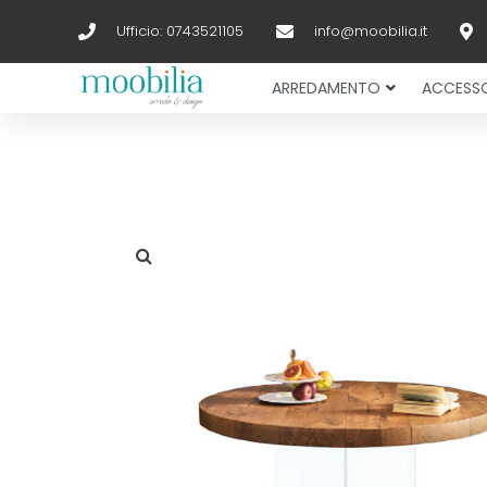
Ufficio: 0743521105
info@moobilia.it
ARREDAMENTO
ACCESSO