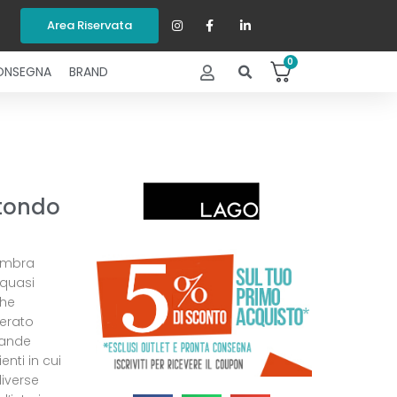
Area Riservata
0
ONSEGNA
BRAND
otondo
sembra
 quasi
che
perato
rande
nti in cui
diverse