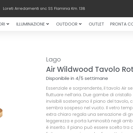
Loreti Arredamenti snc SS Flaminia Km. 138
RI
ILLUMINAZIONE
OUTDOOR
OUTLET
PRONTA C
Lago
Air Wildwood Tavolo R
Disponibile in 4/5 settimane
Essenziale e sorprendente, il tavolo Air 
fluttuare nell’aria. Due gambe di cristallo
invisibili sostengono il piano del tavolo, 
sembra sospeso nel vuoto. Il vetro tem
extra chiaro regala una sensazione di g
leggerezza e porta luminosità negli ambie
è inserito. Il piano può essere scelto tra 