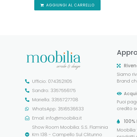
AGGIUNGI AL CARRELLO
Appro
Riven
Siamo rive
Ufficio: 0743521105
Brand che
Sandro: 3357556175
Acqui
Mariella: 3355727708
Puoi pag
WhatsApp: 3516536633
credito 
Email:
info@moobilia.it
100% 
Show Room Moobilia: S.S. Flaminia
Moobilia
Km 138 - Campello Sul Clitunno
prodotti 