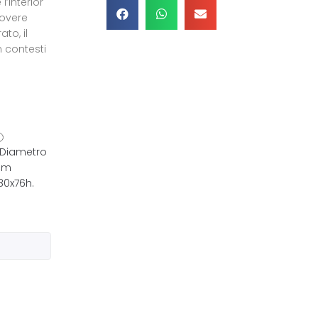
l’interior
rovere
to, il
n contesti
Diametro
cm
80x76h.