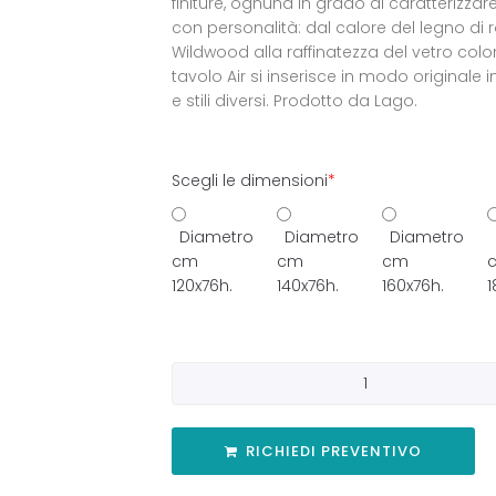
finiture, ognuna in grado di caratterizzare 
con personalità: dal calore del legno di 
Wildwood alla raffinatezza del vetro colora
tavolo Air si inserisce in modo originale i
e stili diversi. Prodotto da Lago.
Scegli le dimensioni
*
Diametro
Diametro
Diametro
cm
cm
cm
120x76h.
140x76h.
160x76h.
1
RICHIEDI PREVENTIVO