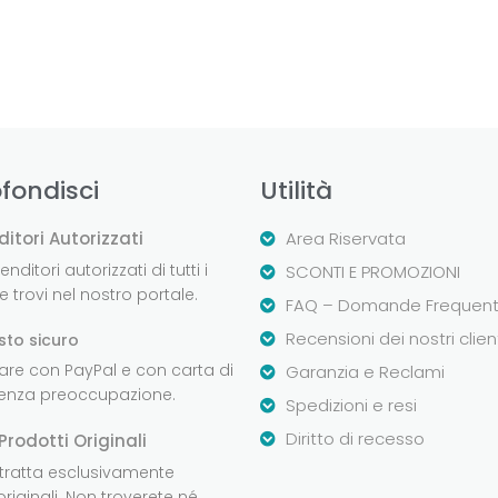
fondisci
Utilità
ditori Autorizzati
Area Riservata
nditori autorizzati di tutti i
SCONTI E PROMOZIONI
 trovi nel nostro portale.
FAQ – Domande Frequent
Recensioni dei nostri clien
sto sicuro
are con PayPal e con carta di
Garanzia e Reclami
senza preoccupazione.
Spedizioni e resi
Diritto di recesso
Prodotti Originali
 tratta esclusivamente
originali. Non troverete né