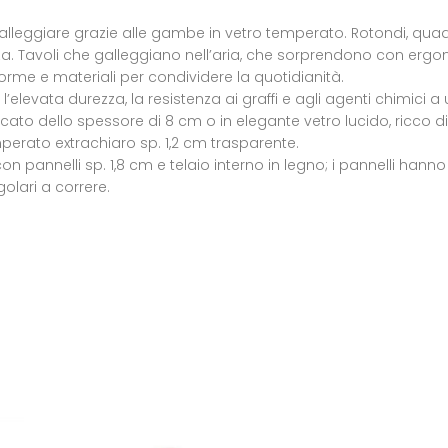
leggiare grazie alle gambe in vetro temperato. Rotondi, quadrati
. Tavoli che galleggiano nell’aria, che sorprendono con ergo
 forme e materiali per condividere la quotidianità.
l’elevata durezza, la resistenza ai graffi e agli agenti chimici a
cato dello spessore di 8 cm o in elegante vetro lucido, ricco di r
perato extrachiaro sp. 1,2 cm trasparente.
n pannelli sp. 1,8 cm e telaio interno in legno; i pannelli hanno 
golari a correre.