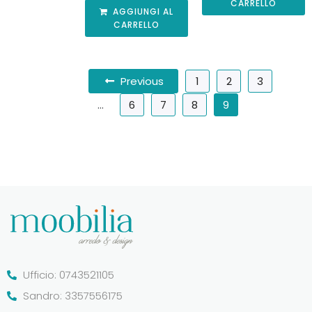
CARRELLO
AGGIUNGI AL
CARRELLO
Previous
1
2
3
…
6
7
8
9
Ufficio: 0743521105
Sandro: 3357556175